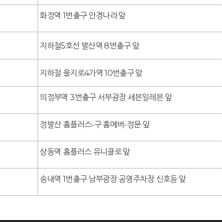
화정역 1번출구 안경나라 앞
지하철5호선 발산역 8번출구 앞
지하철 을지로4가역 10번출구 앞
의정부역 3번출구 서부광장 세븐일레븐 앞
정발산 홈플러스-구 홈에버-정문 앞
상동역 홈플러스 유니클로 앞
송내역 1번출구 남부광장 공영주차장 신호등 앞